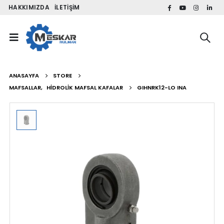
HAKKIMIZDA
İLETIŞIM
ANASAYFA
STORE
MAFSALLAR
,
HIDROLIK MAFSAL KAFALAR
GIHNRK12-LO INA