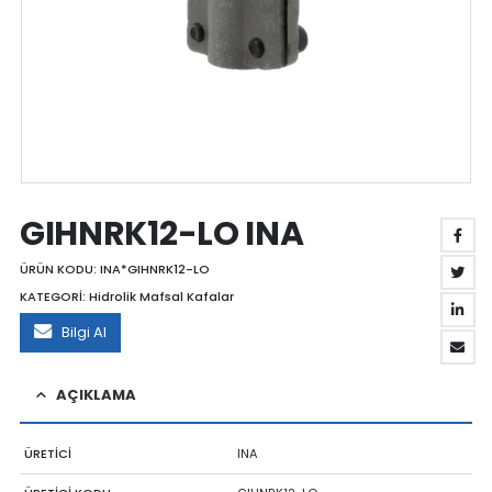
GIHNRK12-LO INA
ÜRÜN KODU:
INA*GIHNRK12-LO
KATEGORİ:
Hidrolik Mafsal Kafalar
Bilgi Al
AÇIKLAMA
ÜRETİCİ
INA