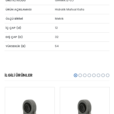
ÜRETİCİ KODU
GIHNRK12-LO
ÜRÜN AÇIKLAMASI
Hidrolik Mafsal Kafa
ÖLÇÜ BİRİMİ
Metrik
İÇ ÇAP (d)
12
DIŞ ÇAP (D)
32
YÜKSEKLİK (B)
54
İLGILI ÜRÜNLER