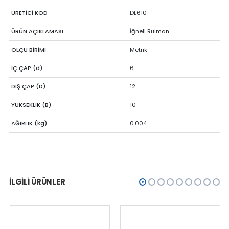
ÜRETİCİ KOD
DL610
ÜRÜN AÇIKLAMASI
İğneli Rulman
ÖLÇÜ BİRİMİ
Metrik
İÇ ÇAP (d)
6
DIŞ ÇAP (D)
12
YÜKSEKLİK (B)
10
AĞIRLIK (kg)
0.004
İLGILI ÜRÜNLER