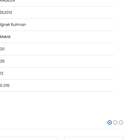
NADELLA
DL2012
İğneli Rulman
Metrik
20
26
12
0.015