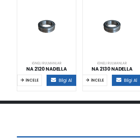
İĞNELI RULMANLAR
İĞNELI RULMANLAR
A
NA 2120 NADELLA
NA 2130 NADELLA
i Al
Bilgi Al
Bilgi Al
İNCELE
İNCELE