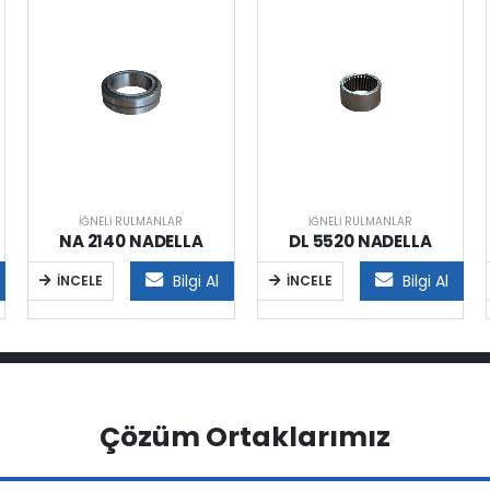
İĞNELI RULMANLAR
İĞNELI RULMANLAR
NA 2140 NADELLA
DL 5520 NADELLA
Bilgi Al
Bilgi Al
İNCELE
İNCELE
Çözüm Ortaklarımız