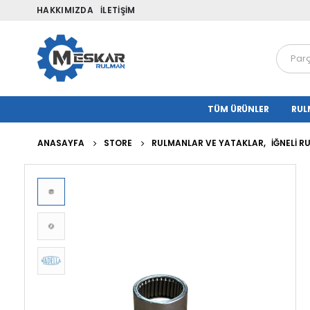
HAKKIMIZDA
İLETIŞIM
TÜM ÜRÜNLER
RUL
ANASAYFA
STORE
RULMANLAR VE YATAKLAR
,
İĞNELI 