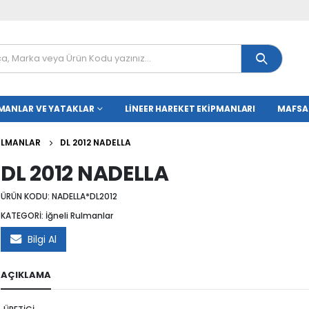
MANLAR VE YATAKLAR
LINEER HAREKET EKIPMANLARI
MAFSA
RULMANLAR
DL 2012 NADELLA
DL 2012 NADELLA
ÜRÜN KODU:
NADELLA*DL2012
KATEGORİ:
İğneli Rulmanlar
Bilgi Al
AÇIKLAMA