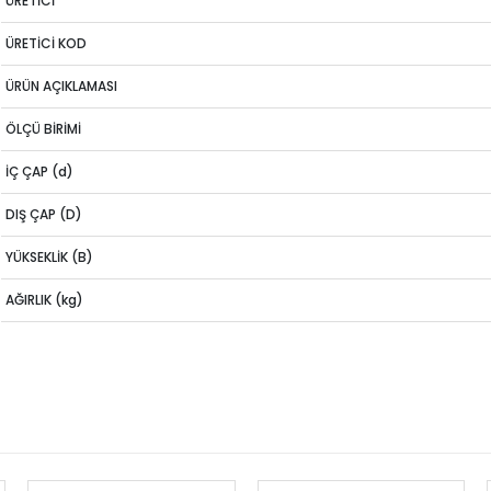
ÜRETİCİ
ÜRETİCİ KOD
ÜRÜN AÇIKLAMASI
ÖLÇÜ BİRİMİ
İÇ ÇAP (d)
DIŞ ÇAP (D)
YÜKSEKLİK (B)
AĞIRLIK (kg)