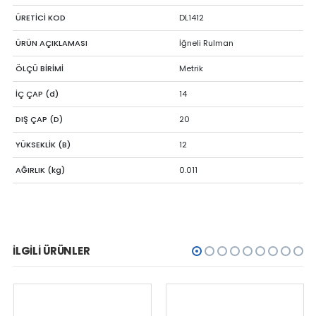
ÜRETİCİ KOD
DL1412
ÜRÜN AÇIKLAMASI
İğneli Rulman
ÖLÇÜ BİRİMİ
Metrik
İÇ ÇAP (d)
14
DIŞ ÇAP (D)
20
YÜKSEKLİK (B)
12
AĞIRLIK (kg)
0.011
İLGILI ÜRÜNLER